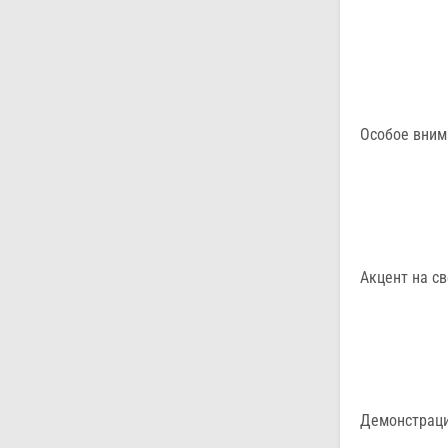
Особое вним
Акцент на с
Демонстраци