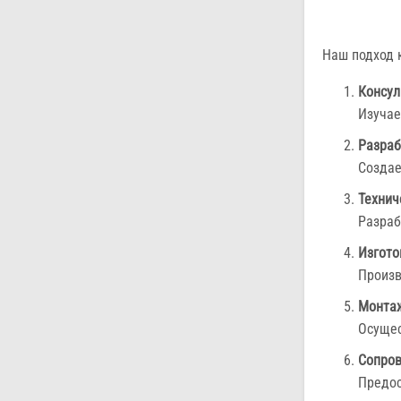
Наш подход 
Консул
Изучае
Разраб
Создае
Технич
Разраб
Изгото
Произв
Монтаж
Осущес
Сопров
Предос