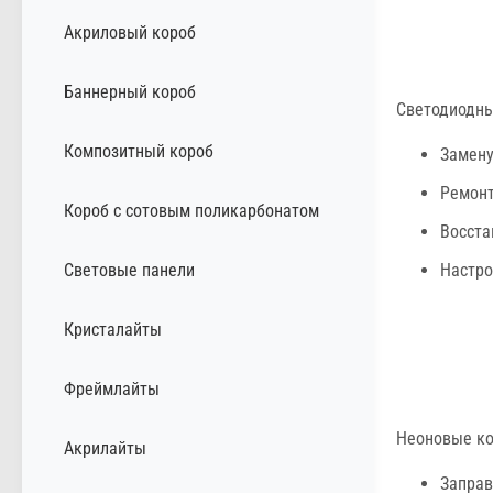
Акриловый короб
Баннерный короб
Светодиодны
Композитный короб
Замену
Ремонт
Короб с сотовым поликарбонатом
Восста
Световые панели
Настро
Кристалайты
Фреймлайты
Неоновые ко
Акрилайты
Заправ