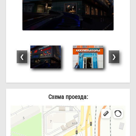
❮
❯
Схема проезда: