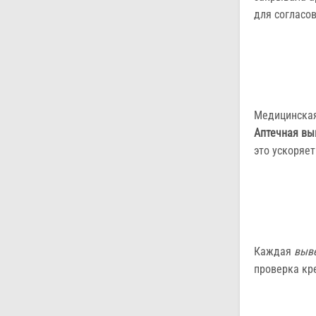
для согласо
Медицинская
Аптечная вы
это ускоряет
Каждая
выве
проверка кр