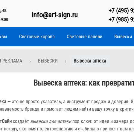
+7 (495) 9
д.48.
info@art-sign.ru
+7 (985) 9
19:00
квы
Световые короба
Световые панели
Вывески
Я РЕКЛАМА
ВЫВЕСКИ
Вывеска аптека
Вывеска аптека: как преврати
ека
— это не просто указатель, а инструмент продаж и доверия.
наваемость бренда и помогает людям найти вашу точку в критич
тСайн
создаёт
вывески для аптеки
под ключ: от идеи и замера д
 погоду, экономят электроэнергию и стабильно приносят вам кл