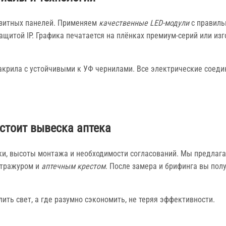
озитных панелей. Применяем
качественные LED‑модули
с правиль
щитой IP. Графика печатается на плёнках премиум‑серий или из
акрила с устойчивыми к УФ чернилами. Все электрические соед
стоит вывеска аптека
етки, высоты монтажа и необходимости согласований. Мы предлаг
нтражуром и
аптечным крестом
. После замера и брифинга вы пол
ть свет, а где разумно сэкономить, не теряя эффективности.