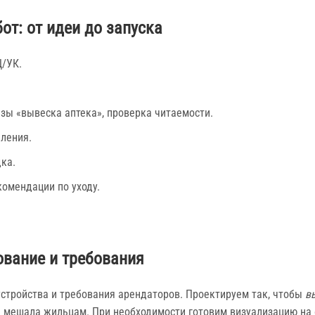
от: от идеи до запуска
Ц/УК.
зы «вывеска аптека», проверка читаемости.
еления.
дка.
комендации по уходу.
ование и требования
тройства и требования арендаторов. Проектируем так, чтобы
в
е мешала жильцам. При необходимости готовим визуализацию на