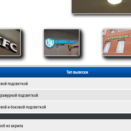
Тип вывески
евой подсветкой
тражурной подсветкой
евой и боковой подсветкой
роб из акрила