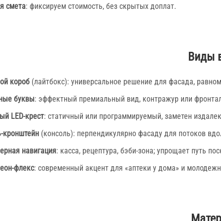
я смета
: фиксируем стоимость, без скрытых доплат.
Виды 
ой короб
(лайтбокс): универсальное решение для фасада, равном
ные буквы
: эффектный премиальный вид, контражур или фронтал
ый LED‑крест
: статичный или программируемый, заметен издалек
‑кронштейн
(консоль): перпендикулярно фасаду для потоков вдол
ерная навигация
: касса, рецептура, бэби-зона; упрощает путь по
еон‑флекс
: современный акцент для «аптеки у дома» и молодеж
Матер