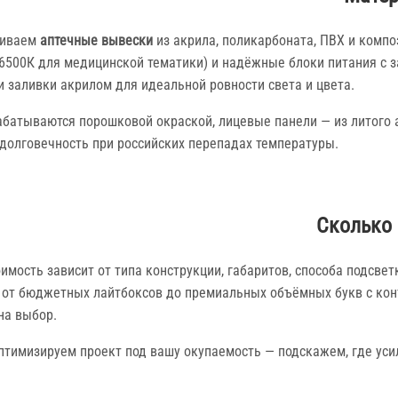
ливаем
аптечные вывески
из акрила, поликарбоната, ПВХ и комп
6500К для медицинской тематики) и надёжные блоки питания с за
и заливки акрилом для идеальной ровности света и цвета.
абатываются порошковой окраской, лицевые панели — из литого 
 долговечность при российских перепадах температуры.
Сколько 
оимость зависит от типа конструкции, габаритов, способа подсв
 от бюджетных лайтбоксов до премиальных объёмных букв с ко
на выбор.
тимизируем проект под вашу окупаемость — подскажем, где усили