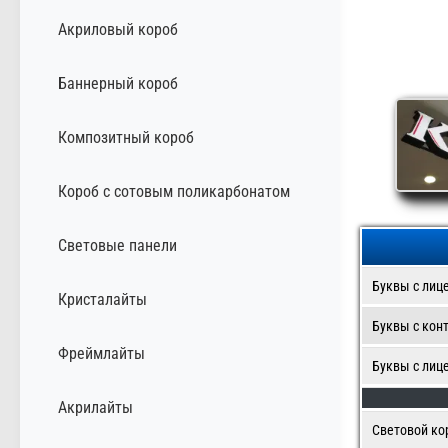
Акриловый короб
Баннерный короб
Композитный короб
Короб с сотовым поликарбонатом
Световые панели
Буквы с лиц
Кристалайты
Буквы с кон
Фреймлайты
Буквы с лиц
Акрилайты
Световой ко