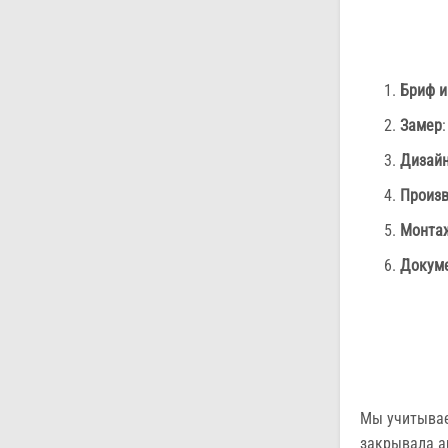
Бриф и
Замер
Дизайн
Произв
Монта
Докуме
Мы учитывае
закрывала а