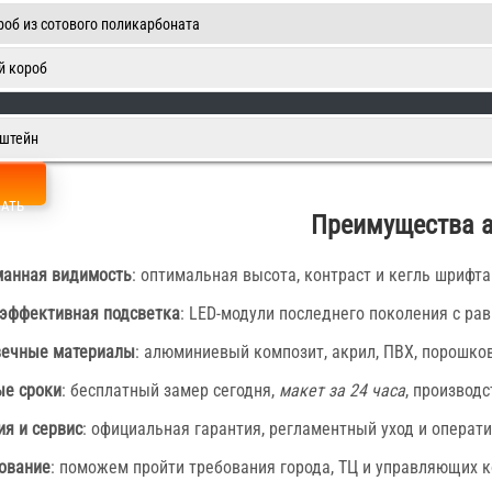
роб из сотового поликарбоната
й короб
нштейн
ЗАТЬ
Преимущества а
анная видимость
: оптимальная высота, контраст и кегль шрифта
эффективная подсветка
: LED-модули последнего поколения с ра
вечные материалы
: алюминиевый композит, акрил, ПВХ, порошко
е сроки
: бесплатный замер сегодня,
макет за 24 часа
, производс
ия и сервис
: официальная гарантия, регламентный уход и операт
ование
: поможем пройти требования города, ТЦ и управляющих к