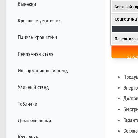
Вывески
Световой ко
Композитны
Крышные установки
Панель-кронштейн
Панель-кро
Рекламная стела
ЗАКА
Информационный стенд
Продум
Уличный стенд
Энерго
Долго
Таблички
Быстры
Гарант
Домовые знаки
Соглас
Козырьки