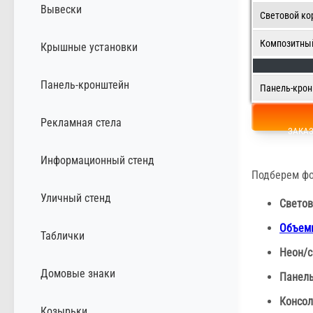
Вывески
Световой ко
Композитны
Крышные установки
Панель-кронштейн
Панель-кро
Рекламная стела
ЗАКА
Информационный стенд
Подберем фо
Уличный стенд
Светов
Объемн
Таблички
Неон/с
Домовые знаки
Панель
Консол
Козырьки