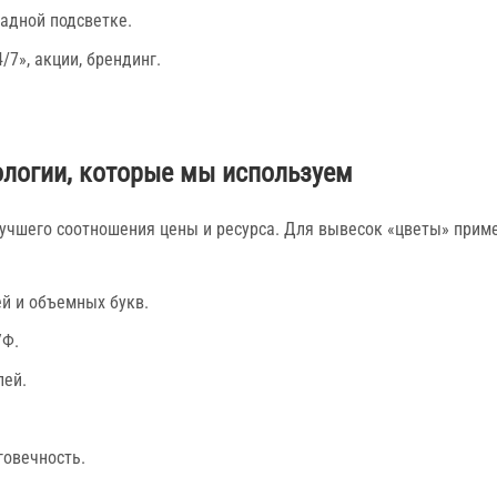
адной подсветке.
7», акции, брендинг.
ологии, которые мы используем
лучшего соотношения цены и ресурса. Для вывесок «цветы» прим
й и объемных букв.
УФ.
лей.
говечность.