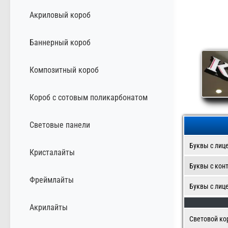
Акриловый короб
Баннерный короб
Композитный короб
Короб с сотовым поликарбонатом
Световые панели
Буквы с лиц
Кристалайты
Буквы с кон
Фреймлайты
Буквы с лиц
Акрилайты
Световой ко