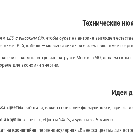
Технические ню
уем
LED с высоким CRI
, чтобы букет на витрине выглядел естест
е ниже IP65, кабель — морозостойкий, вся электрика имеет серт
 рассчитываем на ветровые нагрузки Москвы/МО, делаем скрыты
ореле для экономии энергии.
Идеи д
ка «цветы»
работала, важно сочетание формулировки, шрифта и 
о и крупно
: «Цветы», «Цветы 24/7», «Букеты за 5 минут».
ат на кронштейне
: перпендикулярная «Вывеска цветы» для встр