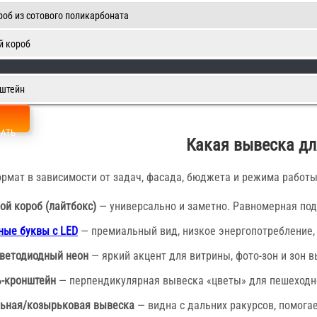
роб из сотового поликарбоната
й короб
нштейн
ЗАТЬ
Какая вывеска дл
рмат в зависимости от задач, фасада, бюджета и режима работ
ой короб (лайтбокс)
— универсально и заметно. Равномерная подс
ые буквы с LED
— премиальный вид, низкое энергопотребление,
ветодиодный неон
— яркий акцент для витрины, фото-зон и зон в
-кронштейн
— перпендикулярная вывеска «цветы» для пешеходног
ьная/козырьковая вывеска
— видна с дальних ракурсов, помогае