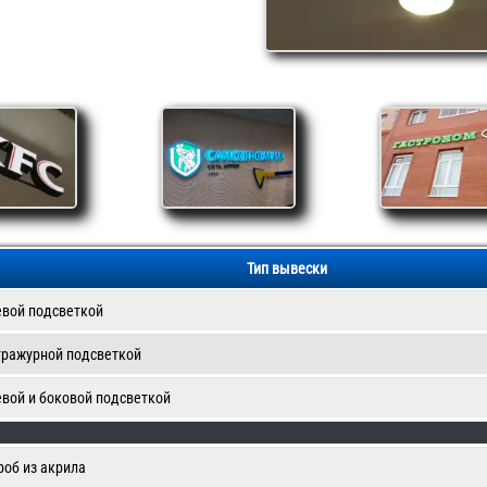
Тип вывески
евой подсветкой
тражурной подсветкой
евой и боковой подсветкой
роб из акрила