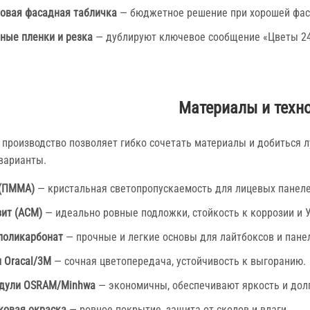
овая фасадная табличка
— бюджетное решение при хорошей фас
ные пленки и резка
— дублируют ключевое сообщение «Цветы 24/
Материалы и техн
 производство позволяет гибко сочетать материалы и добиться 
варианты.
 (ПММА)
— кристальная светопропускаемость для лицевых панеле
ит (ACM)
— идеально ровные подложки, стойкость к коррозии и 
поликарбонат
— прочные и легкие основы для лайтбоксов и пане
 Oracal/3M
— сочная цветопередача, устойчивость к выгоранию.
одули OSRAM/Minhwa
— экономичны, обеспечивают яркость и дол
овая окраска
— ровное покрытие, защита от сколов и влаги.