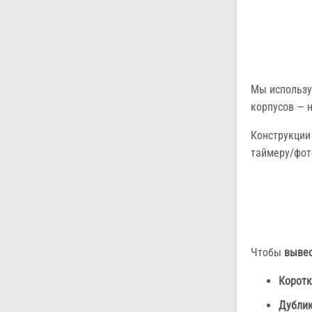
Мы использ
корпусов — н
Конструкции
таймеру/фот
Чтобы
вывес
Коротк
Дублик