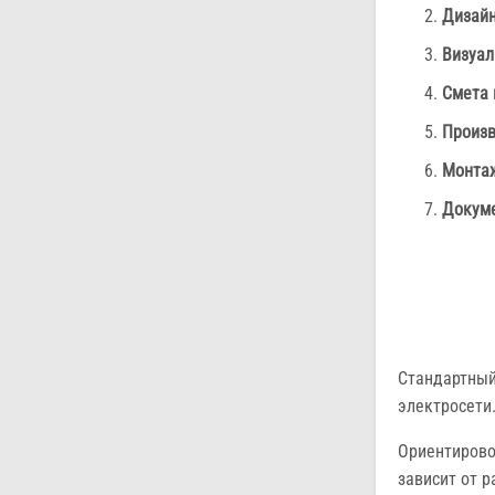
Дизайн
Визуал
Смета 
Произв
Монта
Докуме
Стандартный
электросети
Ориентировоч
зависит от р