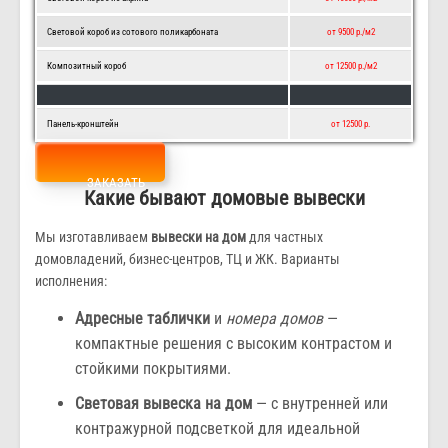
Световой короб из сотового поликарбоната
от 9500 р./м2
Композитный короб
от 12500 р./м2
Панель-кронштейн
от 12500 р.
ЗАКАЗАТЬ
Какие бывают домовые вывески
Мы изготавливаем
вывески на дом
для частных
домовладений, бизнес-центров, ТЦ и ЖК. Варианты
исполнения:
Адресные таблички
и
номера домов
—
компактные решения с высоким контрастом и
стойкими покрытиями.
Световая вывеска на дом
— с внутренней или
контражурной подсветкой для идеальной