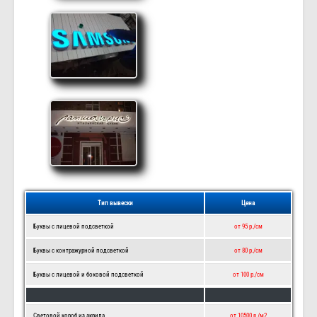
Тип вывески
Цена
Буквы с лицевой подсветкой
от 95 р./см
Буквы с контражурной подсветкой
от 80 р./см
Буквы с лицевой и боковой подсветкой
от 100 р./см
Световой короб из акрила
от 10500 р./м2