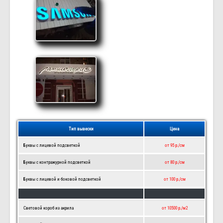
Тип вывески
Цена
Буквы с лицевой подсветкой
от 95 р./см
Буквы с контражурной подсветкой
от 80 р./см
Буквы с лицевой и боковой подсветкой
от 100 р./см
Световой короб из акрила
от 10500 р./м2