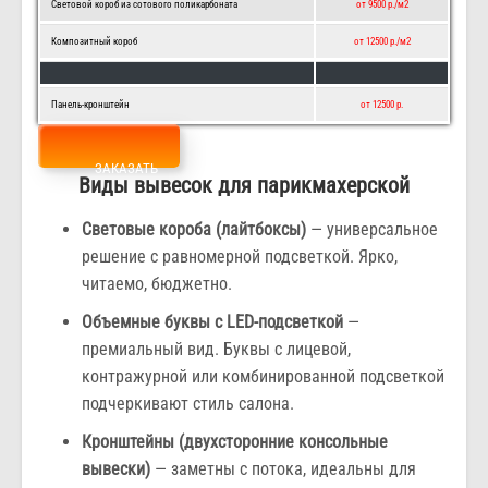
Световой короб из сотового поликарбоната
от 9500 р./м2
Композитный короб
от 12500 р./м2
Панель-кронштейн
от 12500 р.
ЗАКАЗАТЬ
Виды вывесок для парикмахерской
Световые короба (лайтбоксы)
— универсальное
решение с равномерной подсветкой. Ярко,
читаемо, бюджетно.
Объемные буквы с LED-подсветкой
—
премиальный вид. Буквы с лицевой,
контражурной или комбинированной подсветкой
подчеркивают стиль салона.
Кронштейны (двухсторонние консольные
вывески)
— заметны с потока, идеальны для