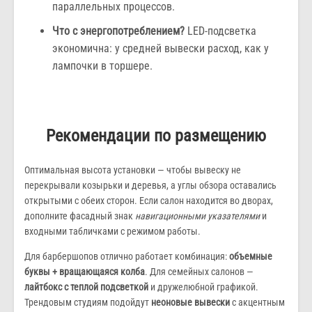
параллельных процессов.
Что с энергопотреблением?
LED-подсветка
экономична: у средней вывески расход, как у
лампочки в торшере.
Рекомендации по размещению
Оптимальная высота установки — чтобы вывеску не
перекрывали козырьки и деревья, а углы обзора оставались
открытыми с обеих сторон. Если салон находится во дворах,
дополните фасадный знак
навигационными указателями
и
входными табличками с режимом работы.
Для барбершопов отлично работает комбинация:
объемные
буквы + вращающаяся колба
. Для семейных салонов —
лайтбокс с теплой подсветкой
и дружелюбной графикой.
Трендовым студиям подойдут
неоновые вывески
с акцентным